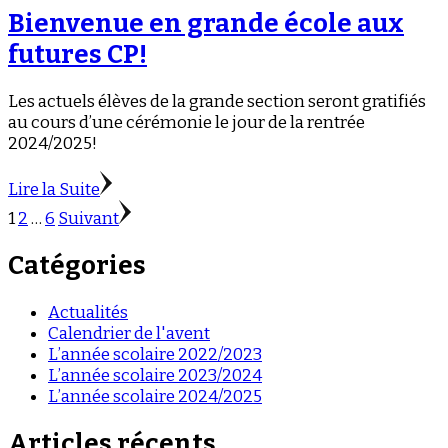
Bienvenue en grande école aux
futures CP!
Les actuels élèves de la grande section seront gratifiés
au cours d’une cérémonie le jour de la rentrée
2024/2025!
Lire la Suite
Pagination
Page
Page
Page
1
2
…
6
Suivant
des
Catégories
publications
Actualités
Calendrier de l'avent
L’année scolaire 2022/2023
L’année scolaire 2023/2024
L’année scolaire 2024/2025
Articles récents